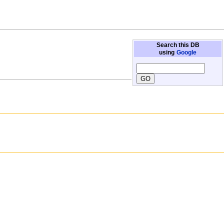
Search this DB
using
Google