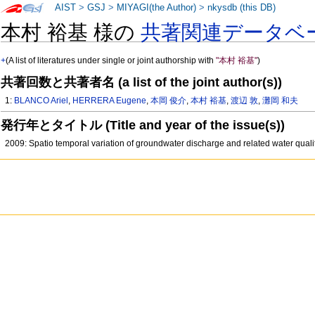
AIST
>
GSJ
>
MIYAGI(the Author)
>
nkysdb (this DB)
本村 裕基 様の
共著関連データベ
+
(A list of literatures under single or joint authorship with
"本村 裕基"
)
共著回数と共著者名 (a list of the joint author(s))
1:
BLANCO Ariel
,
HERRERA Eugene
,
本岡 俊介
,
本村 裕基
,
渡辺 敦
,
灘岡 和夫
発行年とタイトル (Title and year of the issue(s))
2009: Spatio temporal variation of groundwater discharge and related water quali