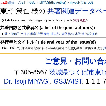
AIST
>
GSJ
>
MIYAGI(the Author)
>
nkysdb (this DB)
東野 篤也 様の
共著関連データベ
+
(A list of literatures under single or joint authorship with
"東野 篤也"
)
共著回数と共著者名 (a list of the joint author(s))
1:
井上 智瑞子
,
佐々木 孝彦
,
宇野 泰章
,
山口 弘
,
東野 篤也
,
水野 清
,
立松 英信
発行年とタイトル (Title and year of the issue(s))
1995: 1995年兵庫県南部地震に伴う六甲山地東部の地盤災害 粘土鉱物学的検討
[N
ご意見・お問い合わせ /
〒305-8567
茨城県つくば市東1
Dr. Isoji MIYAGI
,
GSJ
/
AIST
, 1-1-1-