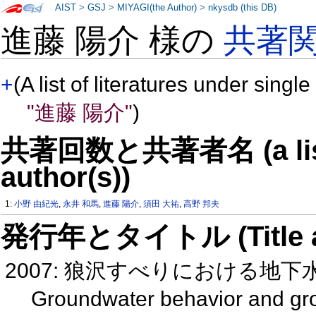
AIST
>
GSJ
>
MIYAGI(the Author)
>
nkysdb (this DB)
進藤 陽介 様の
共著
+
(A list of literatures under single
"進藤 陽介"
)
共著回数と共著者名 (a list o
author(s))
1:
小野 由紀光
,
永井 和馬
,
進藤 陽介
,
須田 大祐
,
高野 邦夫
発行年とタイトル (Title and 
2007: 狼沢すべりにおける地
Groundwater behavior and gr