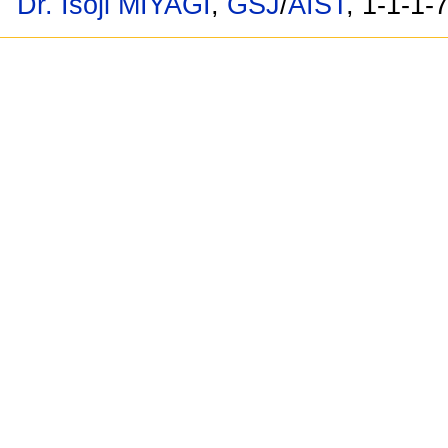
Dr. Isoji MIYAGI
,
GSJ
/
AIST
, 1-1-1-