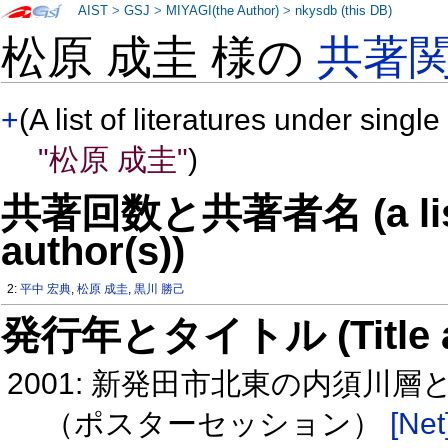
AIST
>
GSJ
>
MIYAGI(the Author)
>
nkysdb (this DB)
松原 成圭 様の
共著
+
(A list of literatures under single
"松原 成圭"
)
共著回数と共著者名 (a list o
author(s))
2:
平中 宏典
,
松原 成圭
,
黒川 勝己
発行年とタイトル (Title and 
2001: 新発田市北東の内須川
（ポスターセッション）
[Net