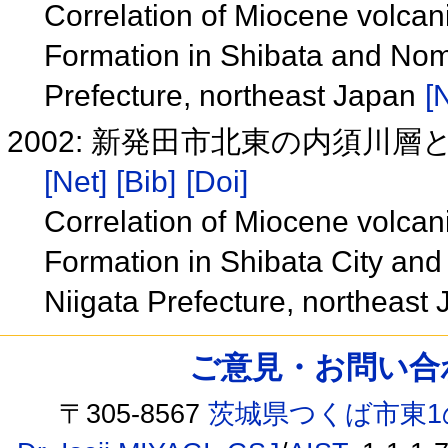
Correlation of Miocene volca
Formation in Shibata and Nom
Prefecture, northeast Japan
[
2002: 新発田市北東の内須川
[Net]
[Bib]
[Doi]
Correlation of Miocene volca
Formation in Shibata City an
Niigata Prefecture, northeast
ご意見・お問い合わせ /
〒305-8567
茨城県つくば市東1