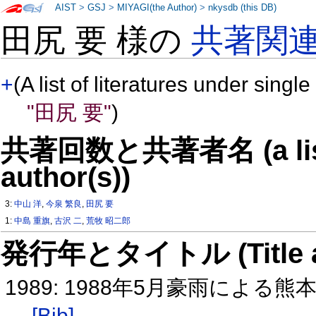
AIST
>
GSJ
>
MIYAGI(the Author)
>
nkysdb (this DB)
田尻 要 様の
共著関
+
(A list of literatures under single
"田尻 要"
)
共著回数と共著者名 (a list o
author(s))
3:
中山 洋
,
今泉 繁良
,
田尻 要
1:
中島 重旗
,
古沢 二
,
荒牧 昭二郎
発行年とタイトル (Title and 
1989: 1988年5月豪雨によ
[Bib]