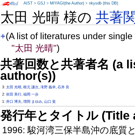
AIST
>
GSJ
>
MIYAGI(the Author)
>
nkysdb (this DB)
太田 光晴 様の
共著
+
(A list of literatures under single
"太田 光晴"
)
共著回数と共著者名 (a list o
author(s))
3:
太田 光晴
,
根元 謙次
,
滝野 義幸
,
石井 良
2:
依田 美行
,
福岡 一歩
1:
井口 博夫
,
増岡 まゆみ
,
山口 覚
発行年とタイトル (Title and 
1996: 駿河湾三保半島沖の底質と