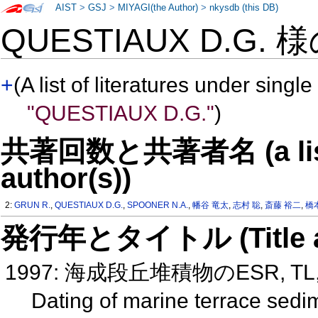
AIST
>
GSJ
>
MIYAGI(the Author)
>
nkysdb (this DB)
QUESTIAUX D.G. 
+
(A list of literatures under single
"QUESTIAUX D.G."
)
共著回数と共著者名 (a list o
author(s))
2:
GRUN R.
,
QUESTIAUX D.G.
,
SPOONER N.A.
,
幡谷 竜太
,
志村 聡
,
斎藤 裕二
,
橋
発行年とタイトル (Title and 
1997: 海成段丘堆積物のESR, T
Dating of marine terrace sed