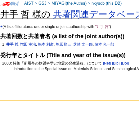
AIST
>
GSJ
>
MIYAGI(the Author)
>
nkysdb (this DB)
井手 哲 様の
共著関連データベー
+
(A list of literatures under single or joint authorship with
"井手 哲"
)
共著回数と共著者名 (a list of the joint author(s))
1:
井手 哲
,
増田 幸治
,
嶋本 利彦
,
笠原 順三
,
芝崎 文一郎
,
藤本 光一郎
発行年とタイトル (Title and year of the issue(s))
2003: 特集「断層帯の物質科学と地震の発生過程」について
[Net]
[Bib]
[Doi]
Introduction to the Special Issue on Materials Science and Seismologic