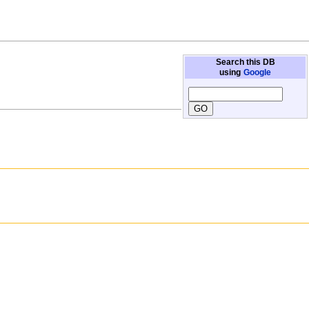
Search this DB
using
Google