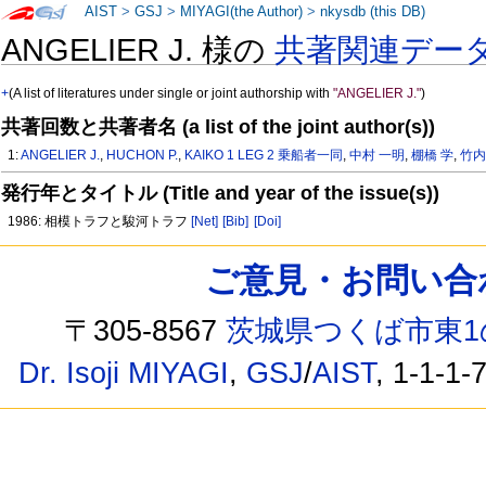
AIST
>
GSJ
>
MIYAGI(the Author)
>
nkysdb (this DB)
ANGELIER J. 様の
共著関連デー
+
(A list of literatures under single or joint authorship with
"ANGELIER J."
)
共著回数と共著者名 (a list of the joint author(s))
1:
ANGELIER J.
,
HUCHON P.
,
KAIKO 1 LEG 2 乗船者一同
,
中村 一明
,
棚橋 学
,
竹内
発行年とタイトル (Title and year of the issue(s))
1986: 相模トラフと駿河トラフ
[Net]
[Bib]
[Doi]
ご意見・お問い合わせ /
〒305-8567
茨城県つくば市東1
Dr. Isoji MIYAGI
,
GSJ
/
AIST
, 1-1-1-