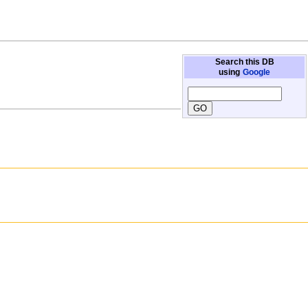
Search this DB
using
Google