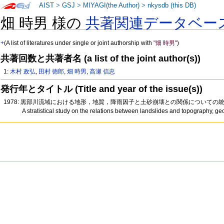
AIST
>
GSJ
>
MIYAGI(the Author)
>
nkysdb (this DB)
畑 時男 様の
共著関連データベー
+
(A list of literatures under single or joint authorship with
"畑 時男"
)
共著回数と共著者名 (a list of the joint author(s))
1:
木村 政弘
,
田村 徳郎
,
畑 時男
,
高瀬 信忠
発行年とタイトル (Title and year of the issue(s))
1978: 黒部川流域における地形，地質，降雨因子と土砂崩壊との関係についての
A stratistical study on the relations between landslides and topography, ge