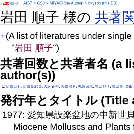
AIST
>
GSJ
>
MIYAGI(the Author)
>
nkysdb (this DB)
岩田 順子 様の
共著
+
(A list of literatures under single
"岩田 順子"
)
共著回数と共著者名 (a list o
author(s))
1:
伊奈 治行
,
伊奈 紀代美
,
大沢 正吾
,
大脇 雅直
,
夫馬 政承
,
岩田 順子
,
柴田 博
,
柴田
発行年とタイトル (Title and 
1977: 愛知県設楽盆地の中新
Miocene Molluscs and Plants f