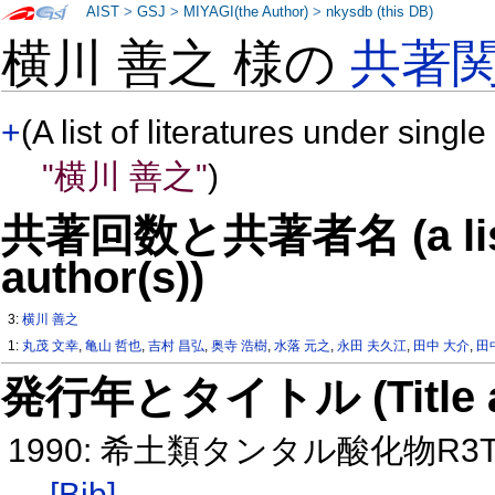
AIST
>
GSJ
>
MIYAGI(the Author)
>
nkysdb (this DB)
横川 善之 様の
共著
+
(A list of literatures under single
"横川 善之"
)
共著回数と共著者名 (a list o
author(s))
3:
横川 善之
1:
丸茂 文幸
,
亀山 哲也
,
吉村 昌弘
,
奥寺 浩樹
,
水落 元之
,
永田 夫久江
,
田中 大介
,
田
発行年とタイトル (Title and 
1990: 希土類タンタル酸化物R3TaO
[Bib]