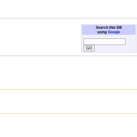
Search this DB
using
Google