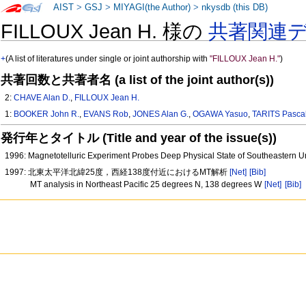
AIST
>
GSJ
>
MIYAGI(the Author)
>
nkysdb (this DB)
FILLOUX Jean H. 様の
共著関連
+
(A list of literatures under single or joint authorship with
"FILLOUX Jean H."
)
共著回数と共著者名 (a list of the joint author(s))
2:
CHAVE Alan D.
,
FILLOUX Jean H.
1:
BOOKER John R.
,
EVANS Rob
,
JONES Alan G.
,
OGAWA Yasuo
,
TARITS Pasca
発行年とタイトル (Title and year of the issue(s))
1996: Magnetotelluric Experiment Probes Deep Physical State of Southeastern U
1997: 北東太平洋北緯25度，西経138度付近におけるMT解析
[Net]
[Bib]
MT analysis in Northeast Pacific 25 degrees N, 138 degrees W
[Net]
[Bib]