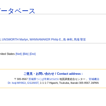
データベース
l
,
UNSWORTH Martyn
,
WANNAMAKER Philip E.
,
島 伸和
,
馬場 聖至
nited States
[Net]
[Bib]
[Doi]
ご意見・お問い合わせ / Contact address :
〒305-8567
茨城県つくば市東1の1の1
地質調査総合センター，
宮城磯治
Dr. Isoji MIYAGI
,
GSJ
/
AIST
, 1-1-1-7 Higashi, Tsukuba, Ibaraki 305-8567 JAPAN