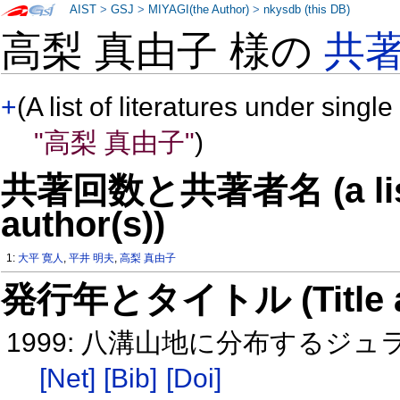
AIST
>
GSJ
>
MIYAGI(the Author)
>
nkysdb (this DB)
高梨 真由子 様の
共
+
(A list of literatures under single
"高梨 真由子"
)
共著回数と共著者名 (a list o
author(s))
1:
大平 寛人
,
平井 明夫
,
高梨 真由子
発行年とタイトル (Title and 
1999: 八溝山地に分布するジ
[Net]
[Bib]
[Doi]