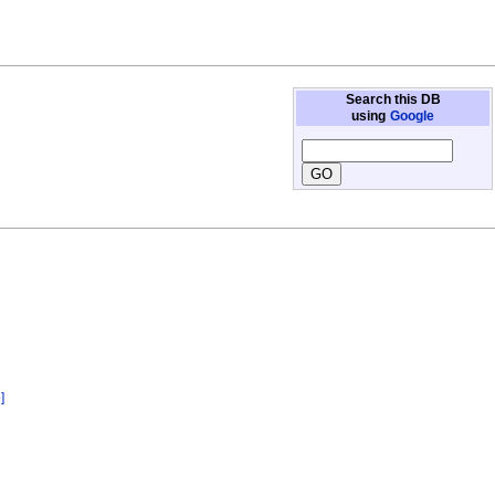
Search this DB
using
Google
]