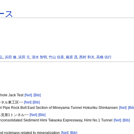
ース
隆弘
,
浜田 修
,
浜田 元
,
清水 智明
,
竹山 信喜
,
篠原 茂
,
西村 和夫
,
高橋 信行
hole Jack Test
[Net]
[Bib]
ンネル東工区−−
[Net]
[Bib]
l Pipe Rock Bolt East Section of Mineyama Tunnel Hokuriku Shinkansen
[Net]
[Bib
氷見第1トンネル−−
[Net]
[Bib]
 unconsolidated Sediment Himi Takaoka Expressway, Himi No.1 Tunnel
[Net]
[Bib]
red rockmass related to mineralization
[Net]
[Bib]