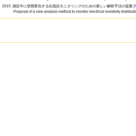
2015: 測定中に状態変化する比抵抗モニタリングのための新しい解析手法の提案
[
Proposal of a new analysis method to monitor electrical resistivity distri