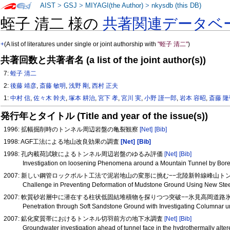
AIST
>
GSJ
>
MIYAGI(the Author)
>
nkysdb (this DB)
蛭子 清二 様の
共著関連データベ
+
(A list of literatures under single or joint authorship with
"蛭子 清二"
)
共著回数と共著者名 (a list of the joint author(s))
7:
蛭子 清二
2:
後藤 靖彦
,
斎藤 敏明
,
浅野 剛
,
西村 正夫
1:
中村 信
,
佐々木 幹夫
,
塚本 耕治
,
宮下 孝
,
宮川 実
,
小野 謹一郎
,
岩本 容昭
,
斎藤 
発行年とタイトル (Title and year of the issue(s))
1996: 拡幅掘削時のトンネル周辺岩盤の亀裂観察
[Net]
[Bib]
1998: AGF工法による地山改良効果の調査
[Net]
[Bib]
1998: 孔内載荷試験によるトンネル周辺岩盤のゆるみ評価
[Net]
[Bib]
Investigation on loosening Phenomena around a Mountain Tunnel by Bore
2007: 新しい鋼管ロックボルト工法で泥岩地山の変形に挑む−−北陸新幹線峰山ト
Challenge in Preventing Deformation of Mudstone Ground Using New Stee
2007: 軟質砂岩層中に潜在する柱状低固結堆積物を探りつつ突破−−氷見高岡道路
Penetration through Soft Sandstone Ground with Investigating Columnar
2007: 鉱化変質帯におけるトンネル切羽前方の地下水調査
[Net]
[Bib]
Groundwater investigation ahead of tunnel face in the hydrothermally alte