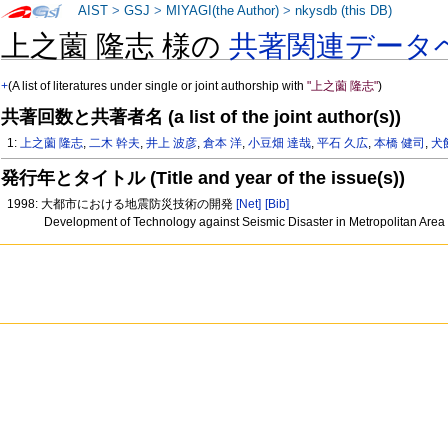
AIST
>
GSJ
>
MIYAGI(the Author)
>
nkysdb (this DB)
上之薗 隆志 様の
共著関連データ
+
(A list of literatures under single or joint authorship with
"上之薗 隆志"
)
共著回数と共著者名 (a list of the joint author(s))
1:
上之薗 隆志
,
二木 幹夫
,
井上 波彦
,
倉本 洋
,
小豆畑 達哉
,
平石 久広
,
本橋 健司
,
犬
発行年とタイトル (Title and year of the issue(s))
1998: 大都市における地震防災技術の開発
[Net]
[Bib]
Development of Technology against Seismic Disaster in Metropolitan Area