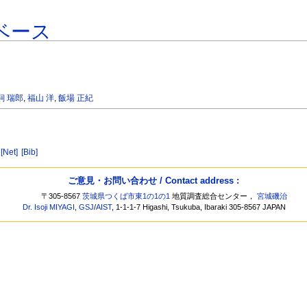
ベース
飼 瑞郎
,
福山 洋
,
飯場 正紀
[Net]
[Bib]
ご意見・お問い合わせ / Contact address :
〒305-8567
茨城県つくば市東1の1の1
地質調査総合センター，
宮城磯治
Dr. Isoji MIYAGI
,
GSJ
/
AIST
, 1-1-1-7 Higashi, Tsukuba, Ibaraki 305-8567 JAPAN