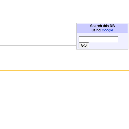
Search this DB
using
Google