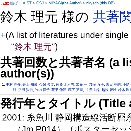
AIST
>
GSJ
>
MIYAGI(the Author)
>
nkysdb (this DB)
鈴木 理元 様の
共著
+
(A list of literatures under single
"鈴木 理元"
)
共著回数と共著者名 (a list o
author(s))
1:
中村 洋介
,
井上 知栄
,
今泉 俊文
,
佐藤 比呂志
,
加藤 一
,
加藤 直子
,
古田 英嗣
,
小島
好
,
疋田 賢吾
,
竹内 祥子
,
荻巣 伸洋
,
蔵下 英司
,
谷 美由起
,
越後 智雄
,
鈴木 理
発行年とタイトル (Title and 
2001: 糸魚川 静岡構造線活
（Jm P014）（ポスターセ