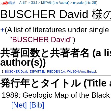
AIST
>
GSJ
>
MIYAGI(the Author)
>
nkysdb (this DB)
BUSCHER David 様
+
(A list of literatures under single
"BUSCHER David"
)
共著回数と共著者名 (a list o
author(s))
1:
BUSCHER David
,
DEWITT Ed
,
REDDEN J.A.
,
WILSON Anna Burack
発行年とタイトル (Title and 
1989: Geologic Map of the Black
[Net]
[Bib]