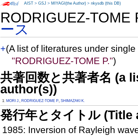
AIST
>
GSJ
>
MIYAGI(the Author)
>
nkysdb (this DB)
RODRIGUEZ-TOME 
ース
+
(A list of literatures under single
"RODRIGUEZ-TOME P."
)
共著回数と共著者名 (a list o
author(s))
1:
MORI J.
,
RODRIGUEZ-TOME P.
,
SHIMAZAKI K.
発行年とタイトル (Title and 
1985: Inversion of Rayleigh wave