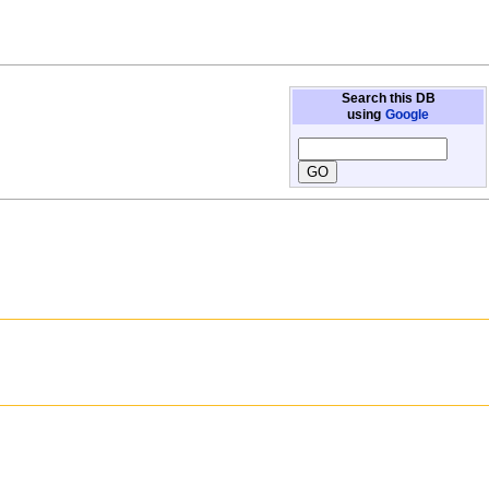
Search this DB
using
Google