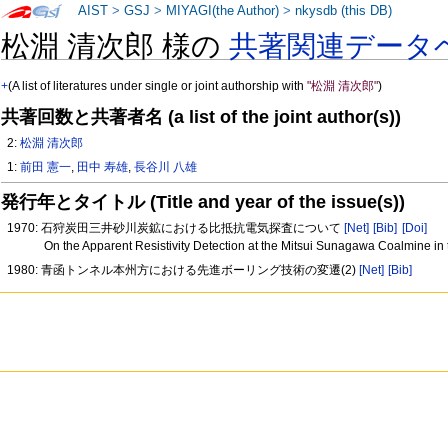
AIST
>
GSJ
>
MIYAGI(the Author)
>
nkysdb (this DB)
松淵 清次郎 様の
共著関連データ
+
(A list of literatures under single or joint authorship with
"松淵 清次郎"
)
共著回数と共著者名 (a list of the joint author(s))
2:
松淵 清次郎
1:
前田 憲一
,
田中 寿雄
,
長谷川 八雄
発行年とタイトル (Title and year of the issue(s))
1970: 石狩炭田三井砂川炭鉱における比抵抗電気探査について
[Net]
[Bib]
[Doi]
On the Apparent Resistivity Detection at the Mitsui Sunagawa Coalmine in t
1980: 青函トンネル本州方における先進ボーリング技術の変遷(2)
[Net]
[Bib]