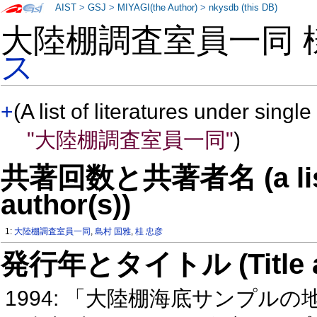
AIST
>
GSJ
>
MIYAGI(the Author)
>
nkysdb (this DB)
大陸棚調査室員一同 
ス
+
(A list of literatures under single
"大陸棚調査室員一同"
)
共著回数と共著者名 (a list o
author(s))
1:
大陸棚調査室員一同
,
島村 国雅
,
桂 忠彦
発行年とタイトル (Title and 
1994: 「大陸棚海底サンプル