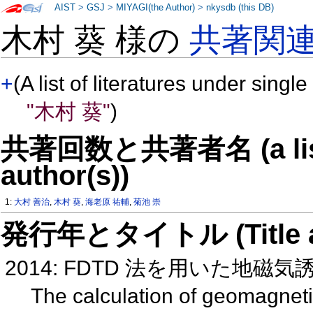
AIST
>
GSJ
>
MIYAGI(the Author)
>
nkysdb (this DB)
木村 葵 様の
共著関
+
(A list of literatures under single
"木村 葵"
)
共著回数と共著者名 (a list o
author(s))
1:
大村 善治
,
木村 葵
,
海老原 祐輔
,
菊池 崇
発行年とタイトル (Title and 
2014: FDTD 法を用いた地磁気誘
The calculation of geomagnetic