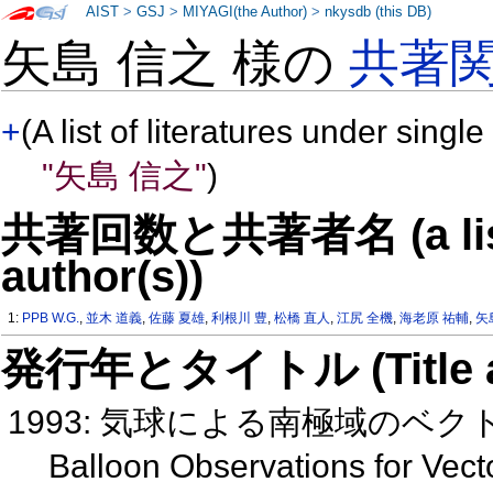
AIST
>
GSJ
>
MIYAGI(the Author)
>
nkysdb (this DB)
矢島 信之 様の
共著
+
(A list of literatures under single
"矢島 信之"
)
共著回数と共著者名 (a list o
author(s))
1:
PPB W.G.
,
並木 道義
,
佐藤 夏雄
,
利根川 豊
,
松橋 直人
,
江尻 全機
,
海老原 祐輔
,
矢
発行年とタイトル (Title and 
1993: 気球による南極域のベ
Balloon Observations for Vec