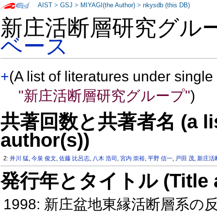
AIST
>
GSJ
>
MIYAGI(the Author)
>
nkysdb (this DB)
新庄活断層研究グル
ベース
+
(A list of literatures under single
"新庄活断層研究グループ"
)
共著回数と共著者名 (a list o
author(s))
2:
井川 猛
,
今泉 俊文
,
佐藤 比呂志
,
八木 浩司
,
宮内 崇裕
,
平野 信一
,
戸田 茂
,
新庄活
発行年とタイトル (Title and 
1998: 新庄盆地東縁活断層系