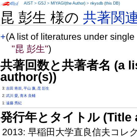
AIST
>
GSJ
>
MIYAGI(the Author)
>
nkysdb (this DB)
昆 彭生 様の
共著関
+
(A list of literatures under single
"昆 彭生"
)
共著回数と共著者名 (a list o
author(s))
3:
吉田 将崇
,
平山 廉
,
昆 彭生
2:
武川 愛
,
青木 良輔
1:
遠藤 秀紀
発行年とタイトル (Title and 
2013: 早稲田大学直良信夫コ