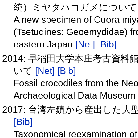
統）ミヤタハコガメについ
A new specimen of Cuora miyat
(Tsetudines: Geoemydidae) fr
eastern Japan
[Net]
[Bib]
2014: 早稲田大学本庄考古資
いて
[Net]
[Bib]
Fossil crocodiles from the Ne
Archaeological Data Museum 
2017: 台湾左鎮から産出した大
[Bib]
Taxonomical reexamination of 