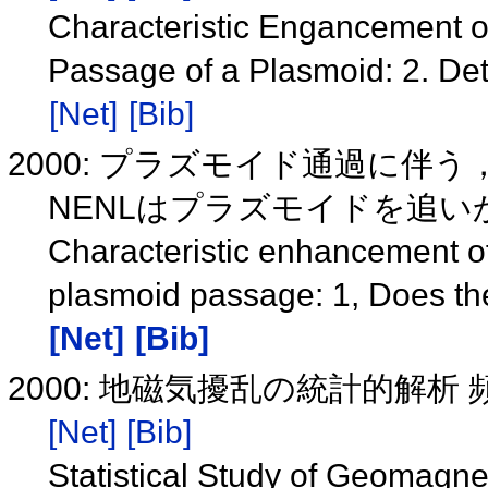
Characteristic Engancement of
Passage of a Plasmoid: 2. Deta
[Net]
[Bib]
2000: プラズモイド通過に伴
NENLはプラズモイドを追いか
Characteristic enhancement of
plasmoid passage: 1, Does th
[Net]
[Bib]
2000: 地磁気擾乱の統計的解析 
[Net]
[Bib]
Statistical Study of Geomagn