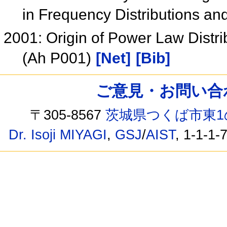
in Frequency Distributions a
2001: Origin of Power Law Distr
(Ah P001)
[Net]
[Bib]
ご意見・お問い合わせ /
〒305-8567
茨城県つくば市東1
Dr. Isoji MIYAGI
,
GSJ
/
AIST
, 1-1-1-