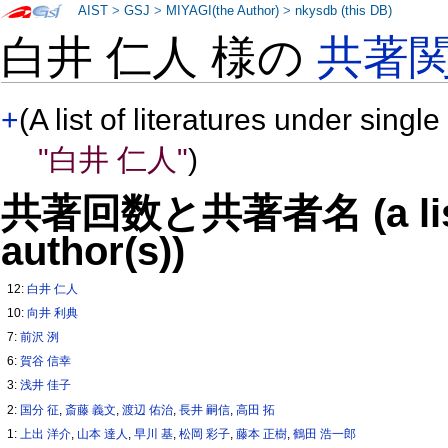
AIST
>
GSJ
>
MIYAGI(the Author)
>
nkysdb (this DB)
白井 仁人 様の
共著
+
(A list of literatures under single
"白井 仁人"
)
共著回数と共著者名 (a list o
author(s))
12:
白井 仁人
10:
向井 利典
7:
前沢 洌
6:
賀谷 信幸
3:
浅井 佳子
2:
国分 征
,
斎藤 義文
,
渡辺 佑治
,
長井 嗣信
,
高田 拓
1:
上出 洋介
,
山本 達人
,
早川 基
,
松岡 彩子
,
藤本 正樹
,
鶴田 浩一郎