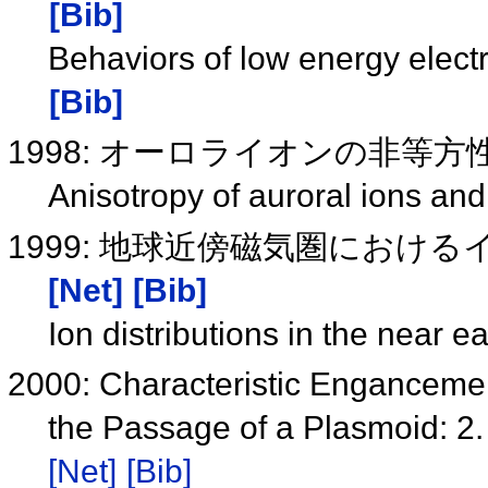
[Bib]
Behaviors of low energy elect
[Bib]
1998: オーロライオンの非等
Anisotropy of auroral ions an
1999: 地球近傍磁気圏におけ
[Net]
[Bib]
Ion distributions in the near
2000: Characteristic Engancemen
the Passage of a Plasmoid: 2. 
[Net]
[Bib]