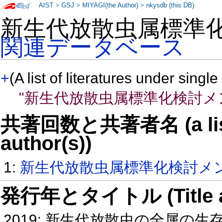
AIST
>
GSJ
>
MIYAGI(the Author)
>
nkysdb (this DB)
新生代放散虫属標準
関連データベース
+
(A list of literatures under single
"新生代放散虫属標準化検討メ
共著回数と共著者名 (a list o
author(s))
1:
新生代放散虫属標準化検討メ
発行年とタイトル (Title and 
2019: 新生代放散虫の全属の生存