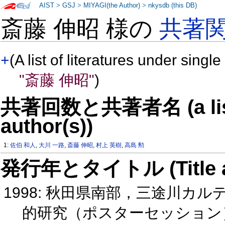
AIST
>
GSJ
>
MIYAGI(the Author)
>
nkysdb (this DB)
斎藤 伸昭 様の
共著
+
(A list of literatures under single
"斎藤 伸昭"
)
共著回数と共著者名 (a list o
author(s))
1:
佐伯 和人
,
大川 一路
,
斎藤 伸昭
,
村上 英樹
,
高島 勲
発行年とタイトル (Title and 
1998: 秋田県南部，三途川カ
的研究（ポスターセッショ