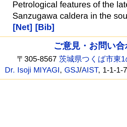
Petrological features of the la
Sanzugawa caldera in the sout
[Net]
[Bib]
ご意見・お問い合わせ /
〒305-8567
茨城県つくば市東1
Dr. Isoji MIYAGI
,
GSJ
/
AIST
, 1-1-1-