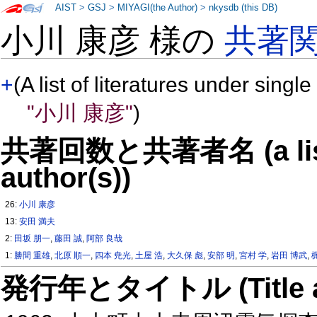
AIST
>
GSJ
>
MIYAGI(the Author)
>
nkysdb (this DB)
小川 康彦 様の
共著
+
(A list of literatures under single
"小川 康彦"
)
共著回数と共著者名 (a list o
author(s))
26:
小川 康彦
13:
安田 満夫
2:
田坂 朋一
,
藤田 誠
,
阿部 良哉
1:
勝間 重雄
,
北原 順一
,
四本 尭光
,
土屋 浩
,
大久保 彪
,
安部 明
,
宮村 学
,
岩田 博武
,
発行年とタイトル (Title and 