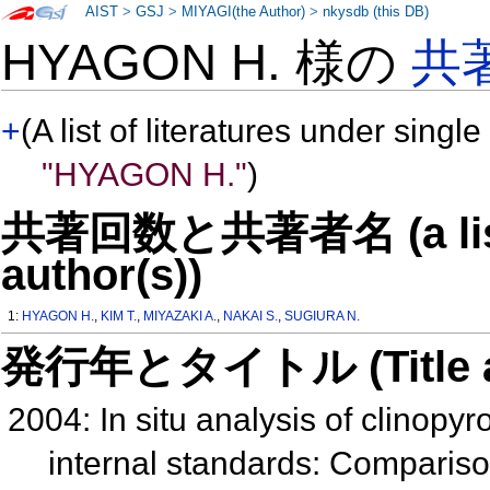
AIST
>
GSJ
>
MIYAGI(the Author)
>
nkysdb (this DB)
HYAGON H. 様の
共
+
(A list of literatures under single
"HYAGON H."
)
共著回数と共著者名 (a list o
author(s))
1:
HYAGON H.
,
KIM T.
,
MIYAZAKI A.
,
NAKAI S.
,
SUGIURA N.
発行年とタイトル (Title and 
2004: In situ analysis of clinopyr
internal standards: Comparis