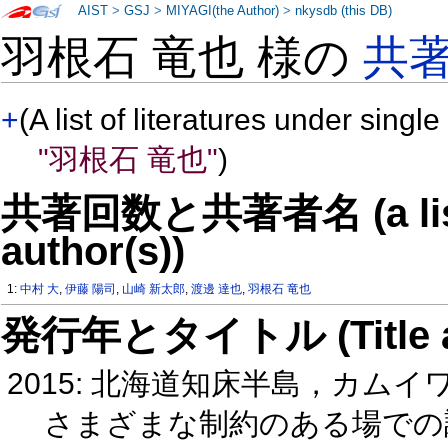
AIST
>
GSJ
>
MIYAGI(the Author)
>
nkysdb (this DB)
羽根石 竜也 様の
共
+
(A list of literatures under single
"羽根石 竜也"
)
共著回数と共著者名 (a list o
author(s))
1:
中村 大
,
伊藤 陽司
,
山崎 新太郎
,
渡邊 達也
,
羽根石 竜也
発行年とタイトル (Title and 
2015: 北海道知床半島，カム
さまざまな制約のある場での