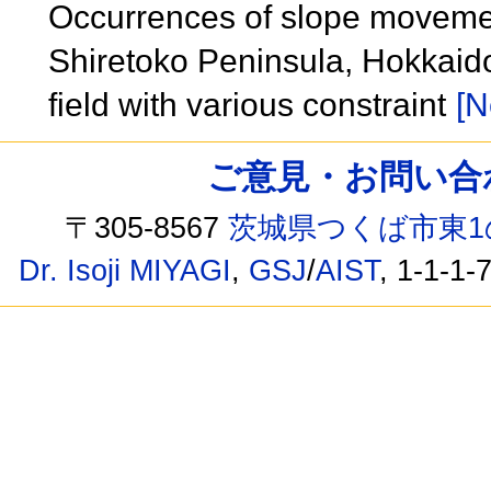
Occurrences of slope movemen
Shiretoko Peninsula, Hokkaido
field with various constraint
[N
ご意見・お問い合わせ /
〒305-8567
茨城県つくば市東1
Dr. Isoji MIYAGI
,
GSJ
/
AIST
, 1-1-1-