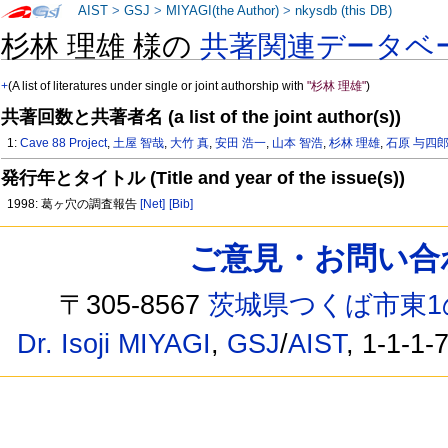
AIST
>
GSJ
>
MIYAGI(the Author)
>
nkysdb (this DB)
杉林 理雄 様の
共著関連データベ
+
(A list of literatures under single or joint authorship with
"杉林 理雄"
)
共著回数と共著者名 (a list of the joint author(s))
1:
Cave 88 Project
,
土屋 智哉
,
大竹 真
,
安田 浩一
,
山本 智浩
,
杉林 理雄
,
石原 与四
発行年とタイトル (Title and year of the issue(s))
1998: 葛ヶ穴の調査報告
[Net]
[Bib]
ご意見・お問い合わせ /
〒305-8567
茨城県つくば市東1
Dr. Isoji MIYAGI
,
GSJ
/
AIST
, 1-1-1-