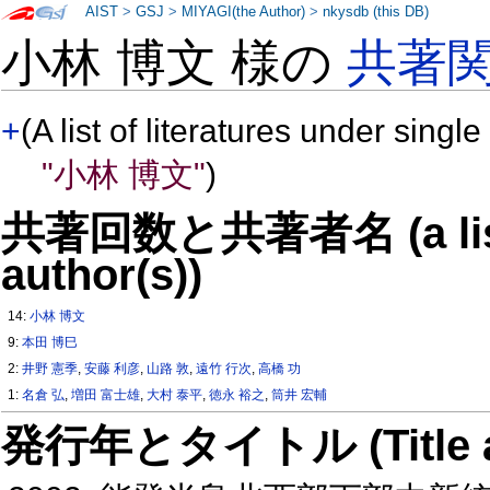
AIST
>
GSJ
>
MIYAGI(the Author)
>
nkysdb (this DB)
小林 博文 様の
共著
+
(A list of literatures under single
"小林 博文"
)
共著回数と共著者名 (a list o
author(s))
14:
小林 博文
9:
本田 博巳
2:
井野 憲季
,
安藤 利彦
,
山路 敦
,
遠竹 行次
,
高橋 功
1:
名倉 弘
,
増田 富士雄
,
大村 泰平
,
徳永 裕之
,
筒井 宏輔
発行年とタイトル (Title and 