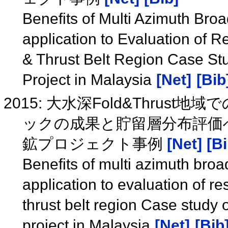
Benefits of Multi Azimuth Bro
application to Evaluation of R
& Thrust Belt Region Case Stu
Project in Malaysia
[Net]
[Bib
2015: 大水深Fold&Thrust地域での
ックの成果と貯留層分布評価
鉱プロジェクト事例
[Net]
[Bi
Benefits of multi azimuth bro
application to evaluation of re
thrust belt region Case study
project in Malaysia
[Net]
[Bib