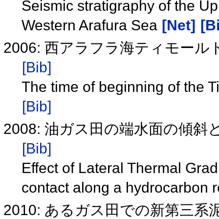
Seismic stratigraphy of the 
Western Arafura Sea
[Net]
[B
2006: 西アラフラ海ティモ
[Bib]
The time of beginning of the 
[Bib]
2008: 油ガス田の端水面の傾
[Bib]
Effect of Lateral Thermal Grad
contact along a hydrocarbon r
2010: あるガス田での新第三