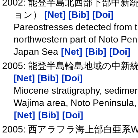
2002: 能登半島北西部下部
ョン）
[Net]
[Bib]
[Doi]
Pareostresses detected from 
northwestern part of Noto Peni
Japan Sea
[Net]
[Bib]
[Doi]
2005: 能登半島輪島地域の中
[Net]
[Bib]
[Doi]
Miocene stratigraphy, sedimen
Wajima area, Noto Peninsula,
[Net]
[Bib]
[Doi]
2005: 西アラフラ海上部白亜系W