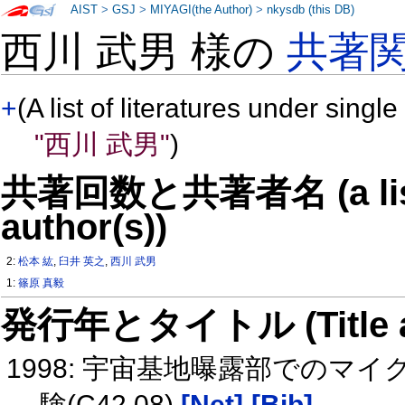
AIST
>
GSJ
>
MIYAGI(the Author)
>
nkysdb (this DB)
西川 武男 様の
共著
+
(A list of literatures under single
"西川 武男"
)
共著回数と共著者名 (a list o
author(s))
2:
松本 紘
,
臼井 英之
,
西川 武男
1:
篠原 真毅
発行年とタイトル (Title and 
1998: 宇宙基地曝露部での
験(C42 08)
[Net]
[Bib]