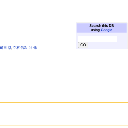
Search this DB
using
Google
,
町田 忍
,
立石 信次
,
辻 修