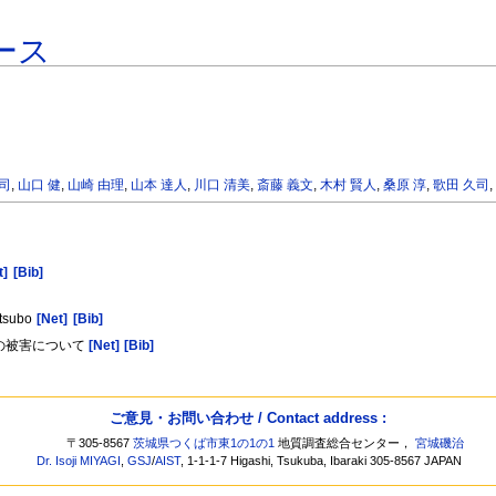
ース
健司
,
山口 健
,
山崎 由理
,
山本 達人
,
川口 清美
,
斎藤 義文
,
木村 賢人
,
桑原 淳
,
歌田 久司
t]
[Bib]
atsubo
[Net]
[Bib]
設の被害について
[Net]
[Bib]
ご意見・お問い合わせ / Contact address :
〒305-8567
茨城県つくば市東1の1の1
地質調査総合センター，
宮城磯治
Dr. Isoji MIYAGI
,
GSJ
/
AIST
, 1-1-1-7 Higashi, Tsukuba, Ibaraki 305-8567 JAPAN