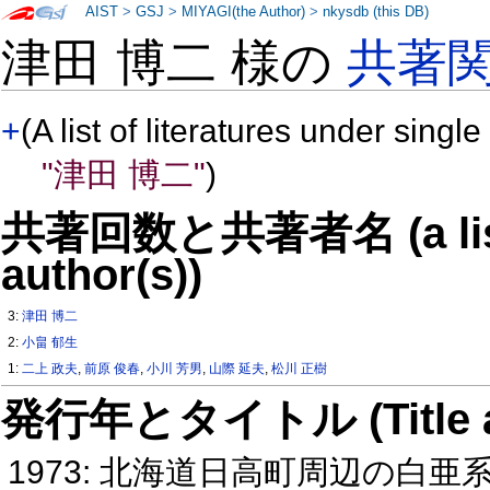
AIST
>
GSJ
>
MIYAGI(the Author)
>
nkysdb (this DB)
津田 博二 様の
共著
+
(A list of literatures under single
"津田 博二"
)
共著回数と共著者名 (a list o
author(s))
3:
津田 博二
2:
小畠 郁生
1:
二上 政夫
,
前原 俊春
,
小川 芳男
,
山際 延夫
,
松川 正樹
発行年とタイトル (Title and 
1973: 北海道日高町周辺の白亜