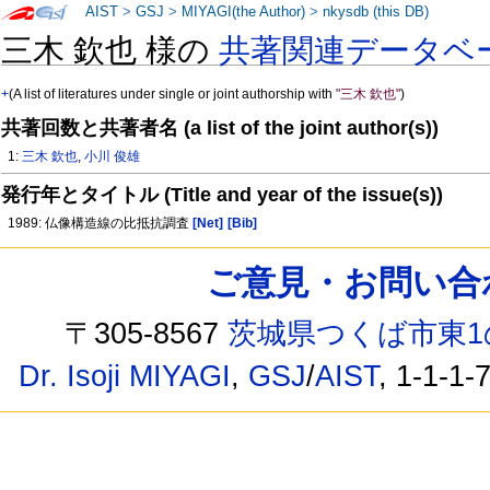
AIST
>
GSJ
>
MIYAGI(the Author)
>
nkysdb (this DB)
三木 欽也 様の
共著関連データベ
+
(A list of literatures under single or joint authorship with
"三木 欽也"
)
共著回数と共著者名 (a list of the joint author(s))
1:
三木 欽也
,
小川 俊雄
発行年とタイトル (Title and year of the issue(s))
1989: 仏像構造線の比抵抗調査
[Net]
[Bib]
ご意見・お問い合わせ /
〒305-8567
茨城県つくば市東1
Dr. Isoji MIYAGI
,
GSJ
/
AIST
, 1-1-1-