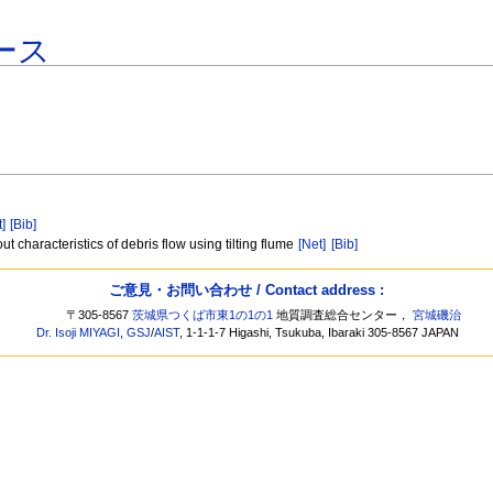
ース
t]
[Bib]
 characteristics of debris flow using tilting flume
[Net]
[Bib]
ご意見・お問い合わせ / Contact address :
〒305-8567
茨城県つくば市東1の1の1
地質調査総合センター，
宮城磯治
Dr. Isoji MIYAGI
,
GSJ
/
AIST
, 1-1-1-7 Higashi, Tsukuba, Ibaraki 305-8567 JAPAN