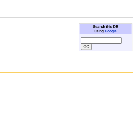
Search this DB
using
Google