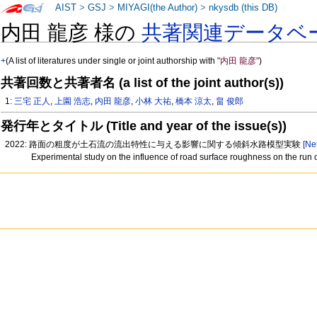
AIST
>
GSJ
>
MIYAGI(the Author)
>
nkysdb (this DB)
内田 龍彦 様の
共著関連データベ
+
(A list of literatures under single or joint authorship with
"内田 龍彦"
)
共著回数と共著者名 (a list of the joint author(s))
1:
三宅 正人
,
上園 浩志
,
内田 龍彦
,
小林 大祐
,
橋本 涼太
,
畠 俊郎
発行年とタイトル (Title and year of the issue(s))
2022: 路面の粗度が土石流の流出特性に与える影響に関する傾斜水路模型実験
[Ne
Experimental study on the influence of road surface roughness on the run out