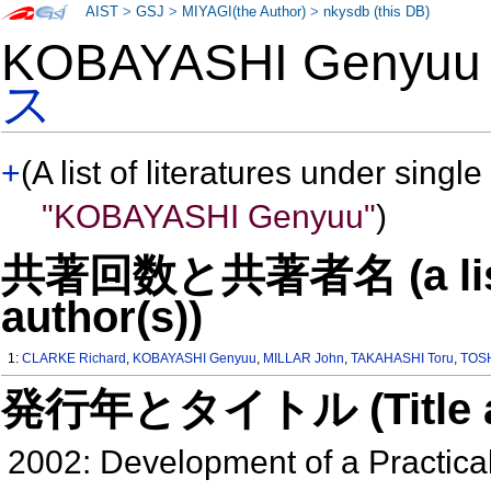
AIST
>
GSJ
>
MIYAGI(the Author)
>
nkysdb (this DB)
KOBAYASHI Genyu
ス
+
(A list of literatures under single
"KOBAYASHI Genyuu"
)
共著回数と共著者名 (a list o
author(s))
1:
CLARKE Richard
,
KOBAYASHI Genyuu
,
MILLAR John
,
TAKAHASHI Toru
,
TOSH
発行年とタイトル (Title and 
2002: Development of a Practica