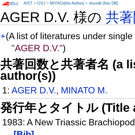
AIST
>
GSJ
>
MIYAGI(the Author)
>
nkysdb (this DB)
AGER D.V. 様の
共著
+
(A list of literatures under single
"AGER D.V."
)
共著回数と共著者名 (a list o
author(s))
1:
AGER D.V.
,
MINATO M.
発行年とタイトル (Title and 
1983: A New Triassic Brachiopo
[Bib]