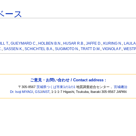
ベース
ILL T.
,
GUEYMARD C.
,
HOLBEN B.N.
,
HUSAR R.B.
,
JAFFE D.
,
KURING N.
,
LAULA
.
,
SASSEN K.
,
SCHICHTEL B.A.
,
SUGIMOTO N.
,
TRATT D.M.
,
VIGNOLA F.
,
WESTP
ご意見・お問い合わせ / Contact address :
〒305-8567
茨城県つくば市東1の1の1
地質調査総合センター，
宮城磯治
Dr. Isoji MIYAGI
,
GSJ
/
AIST
, 1-1-1-7 Higashi, Tsukuba, Ibaraki 305-8567 JAPAN