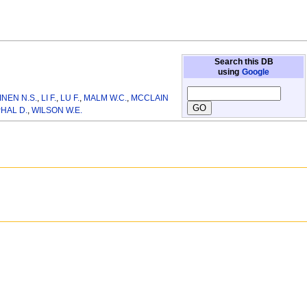
Search this DB
using
Google
INEN N.S.
,
LI F.
,
LU F.
,
MALM W.C.
,
MCCLAIN
HAL D.
,
WILSON W.E.