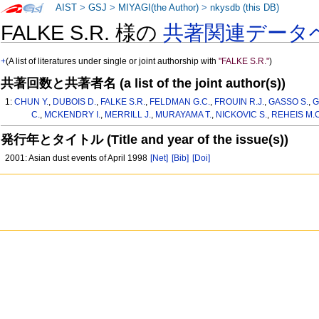
AIST
>
GSJ
>
MIYAGI(the Author)
>
nkysdb (this DB)
FALKE S.R. 様の
共著関連データ
+
(A list of literatures under single or joint authorship with
"FALKE S.R."
)
共著回数と共著者名 (a list of the joint author(s))
1:
CHUN Y.
,
DUBOIS D.
,
FALKE S.R.
,
FELDMAN G.C.
,
FROUIN R.J.
,
GASSO S.
,
G
C.
,
MCKENDRY I.
,
MERRILL J.
,
MURAYAMA T.
,
NICKOVIC S.
,
REHEIS M.C
発行年とタイトル (Title and year of the issue(s))
2001: Asian dust events of April 1998
[Net]
[Bib]
[Doi]