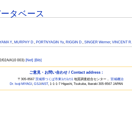
データベース
AMA Y.
,
MURPHY D.
,
PORTNYAGIN Yu
,
RIGGIN D.
,
SINGER Werner
,
VINCENT R.
02/02A/A10 003)
[Net]
[Bib]
ご意見・お問い合わせ / Contact address :
〒305-8567
茨城県つくば市東1の1の1
地質調査総合センター，
宮城磯治
Dr. Isoji MIYAGI
,
GSJ
/
AIST
, 1-1-1-7 Higashi, Tsukuba, Ibaraki 305-8567 JAPAN