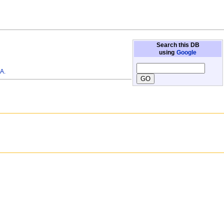
Search this DB
using
Google
A.