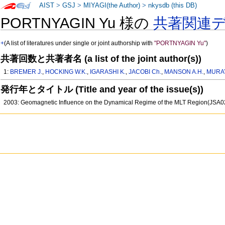
AIST
>
GSJ
>
MIYAGI(the Author)
>
nkysdb (this DB)
PORTNYAGIN Yu 様の
共著関連
+
(A list of literatures under single or joint authorship with
"PORTNYAGIN Yu"
)
共著回数と共著者名 (a list of the joint author(s))
1:
BREMER J.
,
HOCKING W.K.
,
IGARASHI K.
,
JACOBI Ch.
,
MANSON A.H.
,
MURAY
発行年とタイトル (Title and year of the issue(s))
2003: Geomagnetic Influence on the Dynamical Regime of the MLT Region(JSA