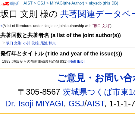
AIST
>
GSJ
>
MIYAGI(the Author)
>
nkysdb (this DB)
坂口 文則 様の
共著関連データベ
+
(A list of literatures under single or joint authorship with
"坂口 文則"
)
共著回数と共著者名 (a list of the joint author(s))
1:
坂口 文則
,
小川 俊雄
,
尾池 和夫
発行年とタイトル (Title and year of the issue(s))
1983: 地殻からの放射電磁波形の研究(1)
[Net]
[Bib]
ご意見・お問い合わせ /
〒305-8567
茨城県つくば市東1
Dr. Isoji MIYAGI
,
GSJ
/
AIST
, 1-1-1-