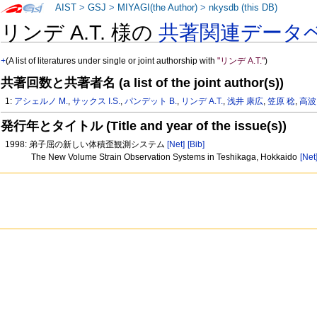
AIST
>
GSJ
>
MIYAGI(the Author)
>
nkysdb (this DB)
リンデ A.T. 様の
共著関連データ
+
(A list of literatures under single or joint authorship with
"リンデ A.T."
)
共著回数と共著者名 (a list of the joint author(s))
1:
アシェルノ M.
,
サックス I.S.
,
パンデット B.
,
リンデ A.T.
,
浅井 康広
,
笠原 稔
,
高波
発行年とタイトル (Title and year of the issue(s))
1998: 弟子屈の新しい体積歪観測システム
[Net]
[Bib]
The New Volume Strain Observation Systems in Teshikaga, Hokkaido
[Net