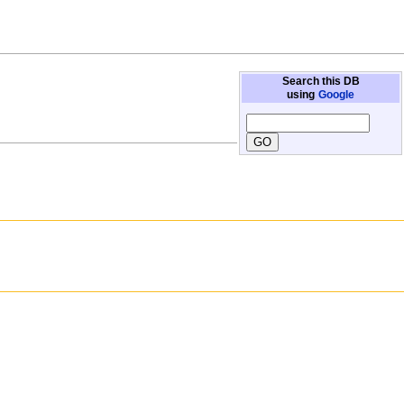
Search this DB
using
Google