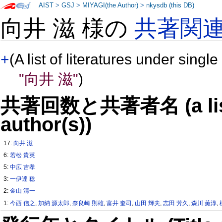
AIST
>
GSJ
>
MIYAGI(the Author)
>
nkysdb (this DB)
向井 滋 様の
共著関
+
(A list of literatures under single
"向井 滋"
)
共著回数と共著者名 (a list o
author(s))
17:
向井 滋
6:
若松 貴英
5:
中広 吉孝
3:
一伊達 稔
2:
金山 清一
1:
今西 信之
,
加納 源太郎
,
奈良崎 則雄
,
富井 奎司
,
山田 輝夫
,
志田 芳久
,
森川 薫淳
,