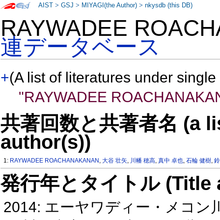
AIST
>
GSJ
>
MIYAGI(the Author)
>
nkysdb (this DB)
RAYWADEE ROAC
連データベース
+
(A list of literatures under single
"RAYWADEE ROACHANAKA
共著回数と共著者名 (a list o
author(s))
1:
RAYWADEE ROACHANAKANAN
,
大谷 壮矢
,
川幡 穂高
,
真中 卓也
,
石輪 健樹
,
鈴
発行年とタイトル (Title and 
2014: エーヤワディー・メコ