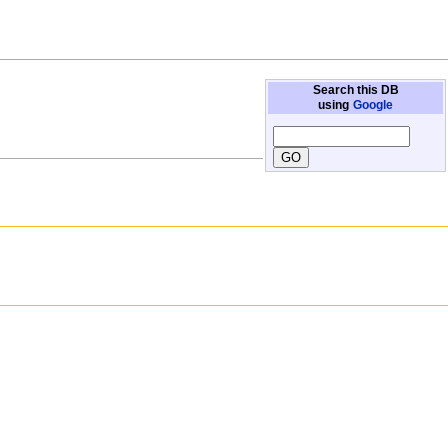
Search this DB
using
Google