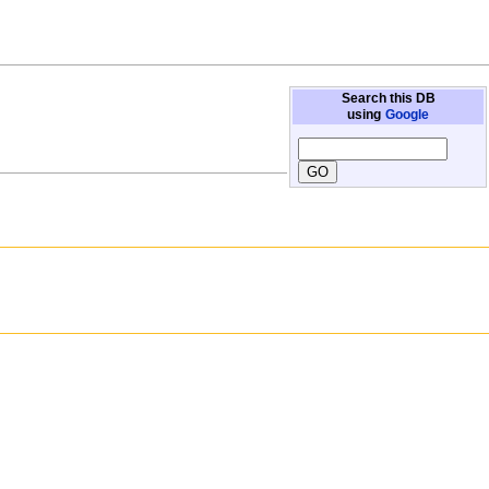
Search this DB
using
Google