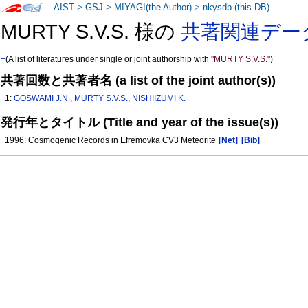
AIST
>
GSJ
>
MIYAGI(the Author)
>
nkysdb (this DB)
MURTY S.V.S. 様の
共著関連デー
+
(A list of literatures under single or joint authorship with
"MURTY S.V.S."
)
共著回数と共著者名 (a list of the joint author(s))
1:
GOSWAMI J.N.
,
MURTY S.V.S.
,
NISHIIZUMI K.
発行年とタイトル (Title and year of the issue(s))
1996: Cosmogenic Records in Efremovka CV3 Meteorite
[Net]
[Bib]