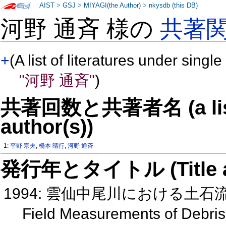
AIST
>
GSJ
>
MIYAGI(the Author)
>
nkysdb (this DB)
河野 通斉 様の
共著
+
(A list of literatures under single
"河野 通斉"
)
共著回数と共著者名 (a list o
author(s))
1:
平野 宗夫
,
橋本 晴行
,
河野 通斉
発行年とタイトル (Title and 
1994: 雲仙中尾川における土
Field Measurements of Debris