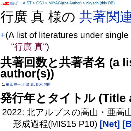
AIST
>
GSJ
>
MIYAGI(the Author)
>
nkysdb (this DB)
行廣 真 様の
共著関
+
(A list of literatures under single
"行廣 真"
)
共著回数と共著者名 (a list o
author(s))
1:
榊原 厚一
,
行廣 真
,
鈴木 啓助
発行年とタイトル (Title and 
2022: 北アルプスの高山・
形成過程(MIS15 P10)
[Net]
[B